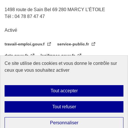
1498 route de Sain Bel 69 280 MARCY L’ÉTOILE
Tél : 04 78 87 47 47
Activé
travail-emploi.gouv.f
service-public.fr
data.gouv.fr
legifrance.gouv.fr
Ce site utilise des cookies et vous donne le contrôle sur
Réseau des écoles de service public
CIF OIT Turin
ceux que vous souhaitez activer
Tout accepter
Plan du site
Accessibilité
Mentions légales
Données personnelles
Gestion des cookies
Tout refuser
Sauf mention contraire, tous les contenus de ce site sont sous
licence
etalab-2.0
Personnaliser