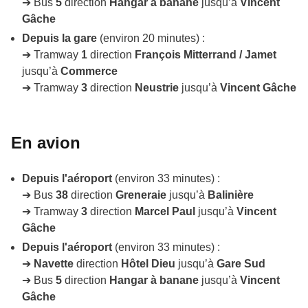
➔ Bus
5
direction
Hangar à banane
jusqu’à
Vincent
Gâche
Depuis la gare
(environ 20 minutes) :
➔ Tramway
1
direction
François Mitterrand / Jamet
jusqu’à
Commerce
➔ Tramway
3
direction
Neustrie
jusqu’à
Vincent Gâche
En avion
Depuis l'aéroport
(environ 33 minutes) :
➔ Bus
38
direction
Greneraie
jusqu’à
Balinière
➔ Tramway
3
direction
Marcel Paul
jusqu’à
Vincent
Gâche
Depuis l'aéroport
(environ 33 minutes) :
➔
Navette
direction
Hôtel Dieu
jusqu’à
Gare Sud
➔ Bus
5
direction
Hangar à banane
jusqu’à
Vincent
Gâche