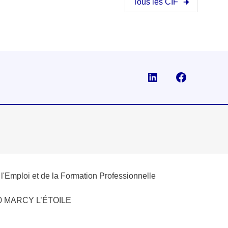
Tous les CIF
Visiter la page Li
Suivez-no
e l'Emploi et de la Formation Professionnelle
280 MARCY L’ÉTOILE