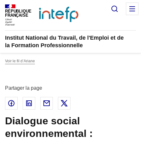
Panneau de gestion des cookies
Recherc
M
RÉPUBLIQUE
FRANÇAISE
Institut National du Travail, de l'Emploi et de
la Formation Professionnelle
Voir le fil d’Ariane
Partager la page
Partager sur Facebook - nouvelle fenêtre
Partager sur Linked In - nouvelle fenêtre
Partager par email - nouvelle fenêtre
Partager sur X - nouvelle fenêtr
Dialogue social
environnemental :