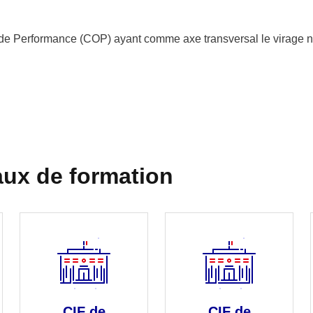
t de Performance (COP) ayant comme axe transversal le virage
aux de formation
CIF de
CIF de