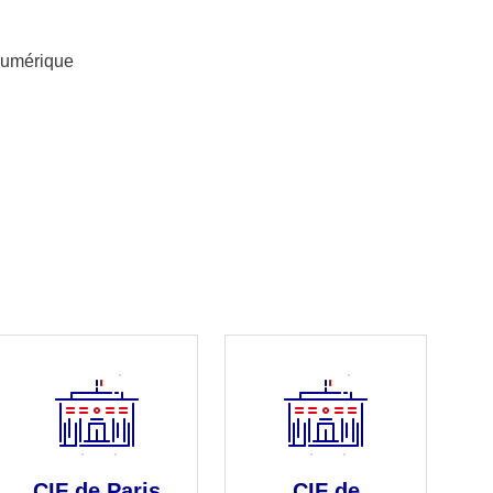
 numérique
CIF de Paris
CIF de