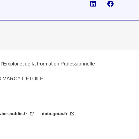
Visiter la page Li
Suivez-no
e l'Emploi et de la Formation Professionnelle
280 MARCY L’ÉTOILE
vice-public.fr
data.gouv.fr