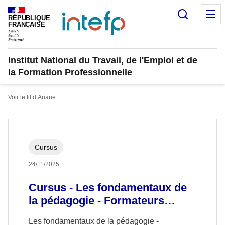
Panneau de gestion des cookies
Recherc
M
RÉPUBLIQUE
FRANÇAISE
Institut National du Travail, de l'Emploi et de
la Formation Professionnelle
Voir le fil d’Ariane
Cursus
24/11/2025
Cursus - Les fondamentaux de
la pédagogie - Formateurs
expérimentés a distance +
Les fondamentaux de la pédagogie -