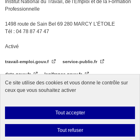
Institut National du Travail, de l'Emploi et de la Formation
Professionnelle
1498 route de Sain Bel 69 280 MARCY L’ÉTOILE
Tél : 04 78 87 47 47
Activé
travail-emploi.gouv.f
service-public.fr
data.gouv.fr
legifrance.gouv.fr
Ce site utilise des cookies et vous donne le contrôle sur
Réseau des écoles de service public
CIF OIT Turin
ceux que vous souhaitez activer
Tout accepter
Plan du site
Accessibilité
Mentions légales
Données personnelles
Gestion des cookies
Tout refuser
Sauf mention contraire, tous les contenus de ce site sont sous
licence